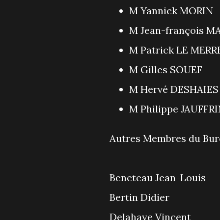
M Yannick MO
M Jean-françois 
M Patrick LE M
M Gilles SOUE
M Hervé DESHA
M Philippe JAUFF
Autres Membres du Bur
Beneteau Jean-Louis
Bertin Didier
Delahaye Vincent