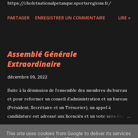
https://choletnationalpetanque.sportsregions.fr/
PARTAGER
ENREGISTRER UN COMMENTAIRE
LIRE »
Assemblé Générale
Extraordinaire
décembre 09, 2022
Suite à la démission de l’ensemble des membres du bureau
et pour reformer un conseil d’administration et un bureau
(Président, Secrétaire et un Trésorier), un appel à
candidature est adressé aux licenciés et un vote sera établi
lors de cette assemblée le Vendredi 16 décembre 2022 au
PARTAGER
ENREGISTRER UN COMMENTAIRE
LIRE »
Boulodrome. Pour que ce vote soit valable, la présence des
This site uses cookies from Google to deliver its services