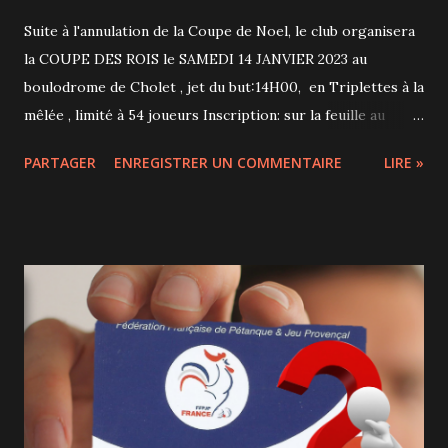
Suite à l'annulation de la Coupe de Noel, le club organisera
la COUPE DES ROIS le SAMEDI 14 JANVIER 2023 au
boulodrome de Cholet , jet du but:14H00, en Triplettes à la
mêlée , limité à 54 joueurs Inscription: sur la feuille au
tableau avant le: 6 Janvier 2023 Galettes des rois après ce
PARTAGER
ENREGISTRER UN COMMENTAIRE
LIRE »
concours interne et remise des diplômes aux Champions et
Championnes du Maine et Loire 2022 du Cholet PC.