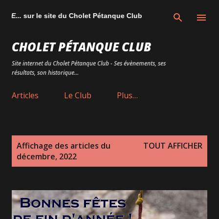
Accéder au contenu principal
ur le site du Cholet Pétanque Club
CHOLET PÉTANQUE CLUB
Site internet du Cholet Pétanque Club - Ses évènements, ses
résultats, son historique...
Articles
Le Club
Plus…
A
Affichage des articles du
TOUT AFFICHER
r
décembre, 2022
t
i
c
l