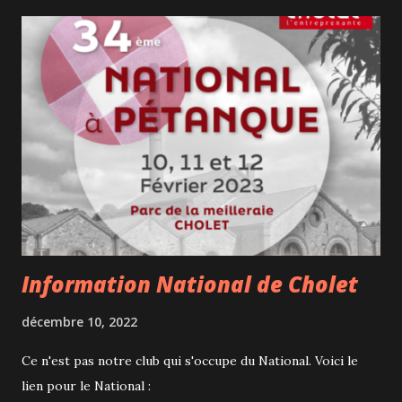
Pour renouvellement apporter: la licence , la carte vitale
(ou numéro de Sécurité Sociale) et un certificat médical
(valable 3 ans). Pour création de licence apporter: la carte
vitale (ou numéro de Sécurité Sociale), un certificat médical
et carte d'identité et 2 photos d'identité. Pour les licenciés
d'un autre club (mutation) apporter: la licence , la carte
vitale ,un certificat médical, 2 photos d'identité et feuille de
mutation.
Information National de Cholet
décembre 10, 2022
Ce n'est pas notre club qui s'occupe du National. Voici le
lien pour le National :