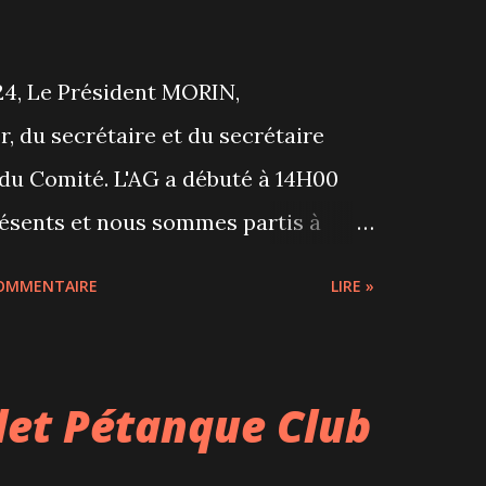
4, Le Président MORIN,
, du secrétaire et du secrétaire
G du Comité. L'AG a débuté à 14H00
résents et nous sommes partis à
Cholet vers 20H00 4H30 d'AG, tout
COMMENTAIRE
LIRE »
 du rapport moral, du bilan financier,
eaux membres du Comité, de la
elle Présidente (réélue) Mme Evelyne
let Pétanque Club
e de toutes les coupes aux
 finalistes, des benjamins aux