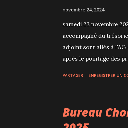
c
novembre 24, 2024
l
samedi 23 novembre 202
e
accompagné du trésorier
s
adjoint sont allés à l'A
après le pointage des p
18H30 pour un retour à 
PARTAGER
ENREGISTRER UN 
dans le détail du détail,
des élections des nouv
présentation de la nouv
Bureau Cho
CHAPILLON, de la remis
2025
différents vainqueurs et