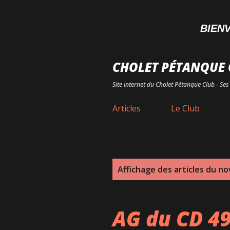
BIENVENU
CHOLET PÉTANQUE 
Site internet du Cholet Pétanque Club - Ses 
Articles
Le Club
A
Affichage des articles du n
r
t
AG du CD 4
i